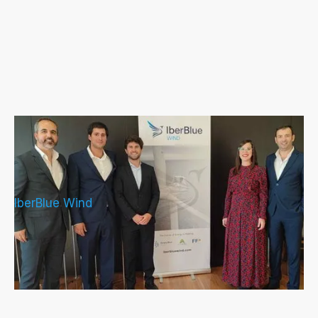
Jornada IberBlue Wind: Reunión con
stakeholders en Viana do Castelo
(Portugal) proyecto Creoula
IberBlue Wind