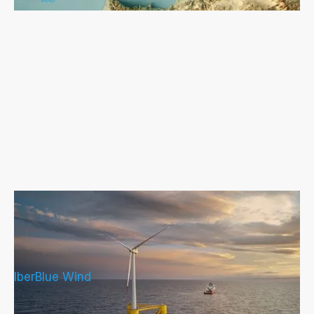
IberBlue Wind Promueve su Primer
Proyecto de Eólica Flotante Con 990
MW de Capacidad
IberBlue Wind