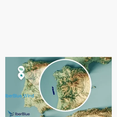
IberBlue Wind proyecta en la frontera
hispano-lusa el primer desarrollo
transfronterizo de eólica marina del sur
de Europa
IberBlue Wind